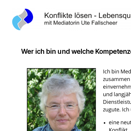
Konflikte
lösen,
Lebensqualität
Wer ich bin und welche Kompetenz
gewinnen
Ich bin Med
zusammen mi
einvernehm
und langjäh
Dienstleis
zugute. Ich
eine neut
Konflikt