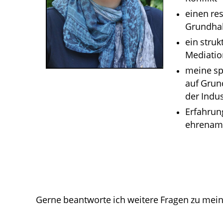
einen re
Grundhal
ein struk
Mediatio
meine spe
auf Grund
der Indu
Erfahrung
ehrenamtl
Gerne beantworte ich weitere Fragen zu mei